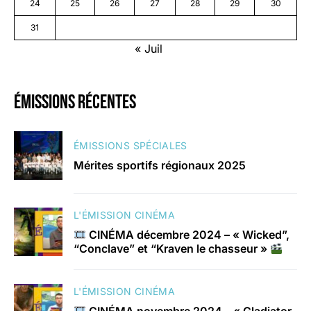
24
25
26
27
28
29
30
31
« Juil
émissions récentes
ÉMISSIONS SPÉCIALES
Mérites sportifs régionaux 2025
L'ÉMISSION CINÉMA
CINÉMA décembre 2024 – « Wicked”,
“Conclave” et “Kraven le chasseur »
L'ÉMISSION CINÉMA
CINÉMA novembre 2024 – « Gladiator