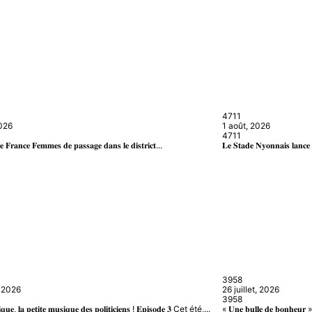
471
1
2026
1 août, 2026
471
1
 𝐅𝐫𝐚𝐧𝐜𝐞 𝐅𝐞𝐦𝐦𝐞𝐬 𝐝𝐞 𝐩𝐚𝐬𝐬𝐚𝐠𝐞 𝐝𝐚𝐧𝐬 𝐥𝐞 𝐝𝐢𝐬𝐭𝐫𝐢𝐜𝐭...
𝐋𝐞 𝐒𝐭𝐚𝐝𝐞 𝐍𝐲𝐨𝐧𝐧𝐚𝐢𝐬 𝐥𝐚𝐧𝐜𝐞 𝐮
395
8
, 2026
26 juillet, 2026
395
8
𝐭𝐢𝐪𝐮𝐞, 𝐥𝐚 𝐩𝐞𝐭𝐢𝐭𝐞 𝐦𝐮𝐬𝐢𝐪𝐮𝐞 𝐝𝐞𝐬 𝐩𝐨𝐥𝐢𝐭𝐢𝐜𝐢𝐞𝐧𝐬 ! 𝐄𝐩𝐢𝐬𝐨𝐝𝐞 𝟑 Cet été,...
« 𝐔𝐧𝐞 𝐛𝐮𝐥𝐥𝐞 𝐝𝐞 𝐛𝐨𝐧𝐡𝐞𝐮𝐫 » :