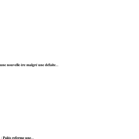
𝐧𝐞 𝐧𝐨𝐮𝐯𝐞𝐥𝐥𝐞 𝐞̀𝐫𝐞 𝐦𝐚𝐥𝐠𝐫𝐞́ 𝐮𝐧𝐞 𝐝𝐞́𝐟𝐚𝐢𝐭𝐞...
 𝐏𝐚𝐥𝐞́𝐨 𝐫𝐞𝐟𝐞𝐫𝐦𝐞 𝐮𝐧𝐞...