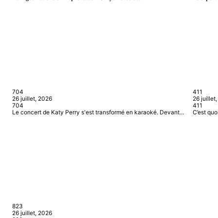
70
4
41
1
26 juillet, 2026
26 juillet
70
4
41
1
Le concert de Katy Perry s'est transformé en karaoké. Devant...
C’est quo
82
3
26 juillet, 2026