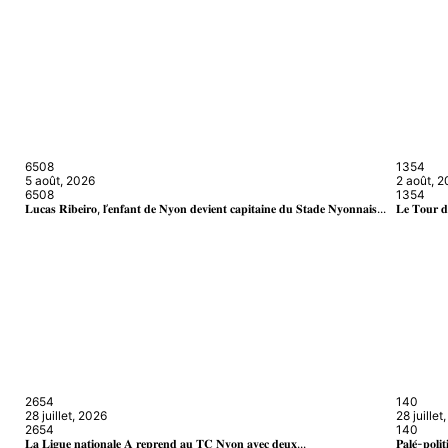
650
8
135
4
5 août, 2026
2 août, 
650
8
135
4
𝐋𝐮𝐜𝐚𝐬 𝐑𝐢𝐛𝐞𝐢𝐫𝐨, 𝐥’𝐞𝐧𝐟𝐚𝐧𝐭 𝐝𝐞 𝐍𝐲𝐨𝐧 𝐝𝐞𝐯𝐢𝐞𝐧𝐭 𝐜𝐚𝐩𝐢𝐭𝐚𝐢𝐧𝐞 𝐝𝐮 𝐒𝐭𝐚𝐝𝐞 𝐍𝐲𝐨𝐧𝐧𝐚𝐢𝐬...
𝐋𝐞 𝐓𝐨𝐮𝐫 𝐝
265
4
14
0
28 juillet, 2026
28 juillet
265
4
14
0
𝐋𝐚 𝐋𝐢𝐠𝐮𝐞 𝐧𝐚𝐭𝐢𝐨𝐧𝐚𝐥𝐞 𝐀 𝐫𝐞𝐩𝐫𝐞𝐧𝐝 𝐚𝐮 𝐓𝐂 𝐍𝐲𝐨𝐧 𝐚𝐯𝐞𝐜 𝐝𝐞𝐮𝐱...
𝐏𝐚𝐥𝐞́-𝐩𝐨𝐥𝐢