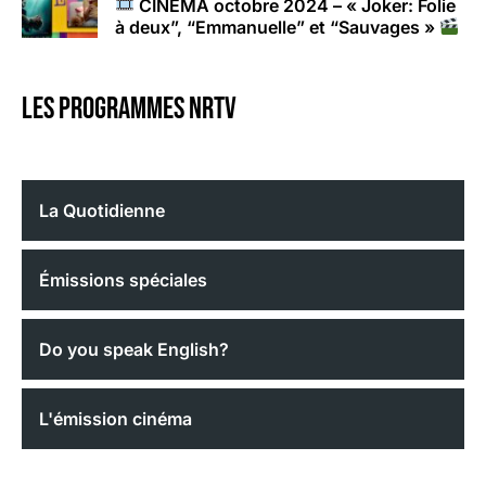
CINÉMA octobre 2024 – « Joker: Folie
à deux”, “Emmanuelle” et “Sauvages »
Les programmes nrtv
La Quotidienne
Émissions spéciales
Do you speak English?
L'émission cinéma