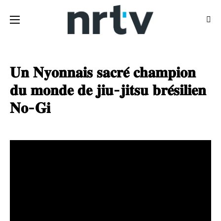
𝐔𝐧 𝐍𝐲𝐨𝐧𝐧𝐚𝐢𝐬 𝐬𝐚𝐜𝐫𝐞́ 𝐜𝐡𝐚𝐦𝐩𝐢𝐨𝐧
𝐝𝐮 𝐦𝐨𝐧𝐝𝐞 𝐝𝐞 𝐣𝐢𝐮-𝐣𝐢𝐭𝐬𝐮 𝐛𝐫𝐞́𝐬𝐢𝐥𝐢𝐞𝐧
𝐍𝐨-𝐆𝐢