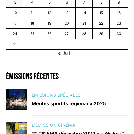
3
4
5
6
7
8
9
10
11
12
13
14
15
16
17
18
19
20
21
22
23
24
25
26
27
28
29
30
31
« Juil
émissions récentes
ÉMISSIONS SPÉCIALES
Mérites sportifs régionaux 2025
L'ÉMISSION CINÉMA
CINÉMA décembre 2024 – « Wicked”,