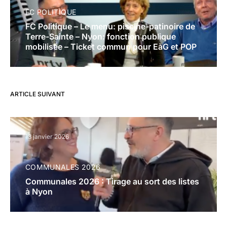
FC POLITIQUE
FC Politique – Le menu: piscine-patinoire de
Terre-Sainte – Nyon: fonction publique
mobilisée – Ticket commun pour EàG et POP
ARTICLE SUIVANT
13 janvier 2026
COMMUNALES 2026
Communales 2026 : Tirage au sort des listes
à Nyon