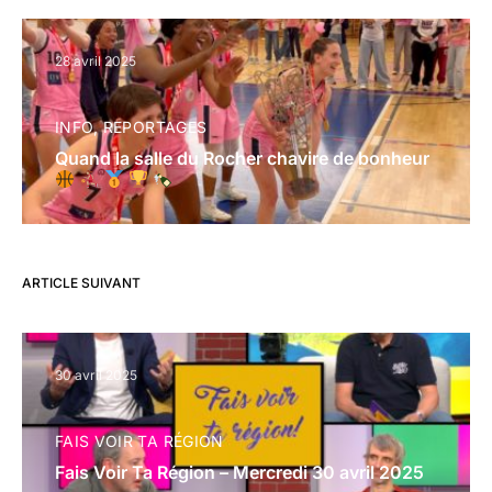
28 avril 2025
INFO
REPORTAGES
Quand la salle du Rocher chavire de bonheur
ARTICLE SUIVANT
30 avril 2025
FAIS VOIR TA RÉGION
Fais Voir Ta Région – Mercredi 30 avril 2025