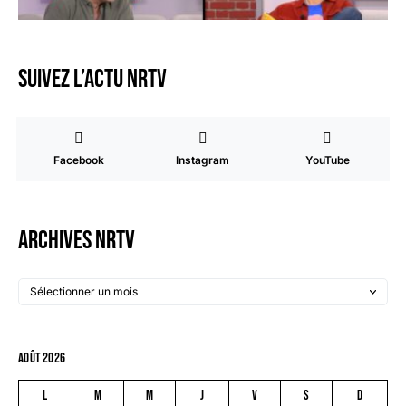
Suivez l’actu NRTV
Facebook
Instagram
YouTube
Archives NRTV
août 2026
L
M
M
J
V
S
D