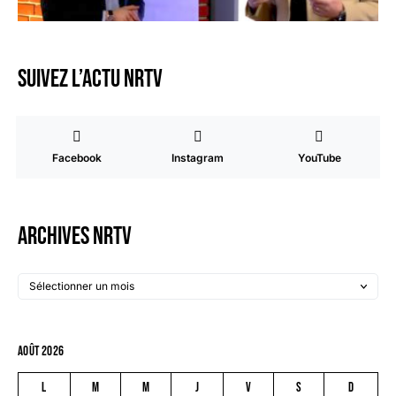
Suivez l’actu NRTV
Facebook
Instagram
YouTube
Archives NRTV
août 2026
L
M
M
J
V
S
D