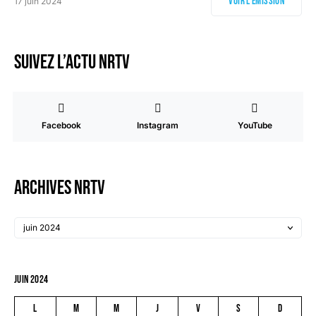
Voir l'émission
17 juin 2024
Suivez l’actu NRTV
Facebook
Instagram
YouTube
Archives NRTV
juin 2024
L
M
M
J
V
S
D