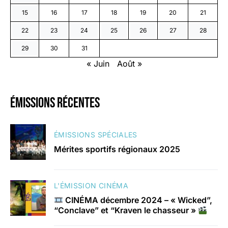
15
16
17
18
19
20
21
22
23
24
25
26
27
28
29
30
31
« Juin
Août »
émissions récentes
ÉMISSIONS SPÉCIALES
Mérites sportifs régionaux 2025
L'ÉMISSION CINÉMA
CINÉMA décembre 2024 – « Wicked”,
“Conclave” et “Kraven le chasseur »