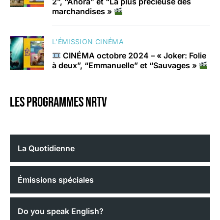
2”, “Anora” et “La plus précieuse des
marchandises »
L'ÉMISSION CINÉMA
CINÉMA octobre 2024 – « Joker: Folie
à deux”, “Emmanuelle” et “Sauvages »
Les programmes nrtv
La Quotidienne
Émissions spéciales
Do you speak English?