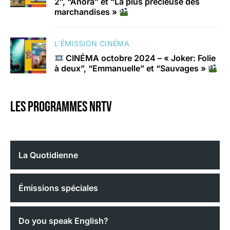
2”, “Anora” et “La plus précieuse des
marchandises »
L'ÉMISSION CINÉMA
CINÉMA octobre 2024 – « Joker: Folie
à deux”, “Emmanuelle” et “Sauvages »
Les programmes nrtv
La Quotidienne
Émissions spéciales
Do you speak English?