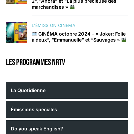
2”, “Anora” et “La plus précieuse des
marchandises »
L'ÉMISSION CINÉMA
CINÉMA octobre 2024 – « Joker: Folie
à deux”, “Emmanuelle” et “Sauvages »
Les programmes nrtv
La Quotidienne
Émissions spéciales
Do you speak English?