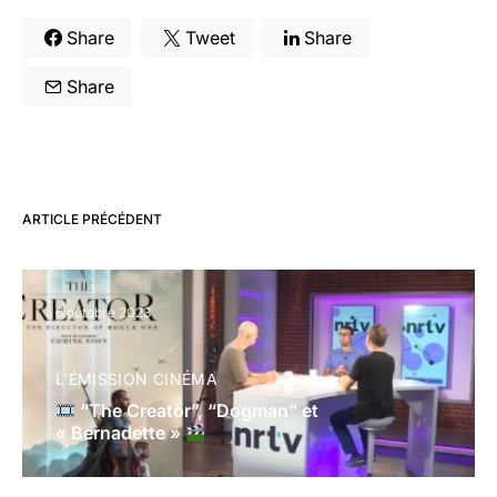
Share
Tweet
Share
Share
ARTICLE PRÉCÉDENT
6 octobre 2023
L'ÉMISSION CINÉMA
“The Creator”, “Dogman” et
« Bernadette »