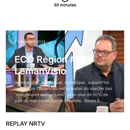
30 minutes
10 décembre 2024
ECO Région #18 –
LemanVisio
Informatique, audiovisuel, domotique : aujourd’hui
l’entreprise LémanVisio est le leader du marché des
“intégrateurs audiovisuels”, avec plus de 50% de
part de marché en Suisse romande. Basée à…
REPLAY NRTV