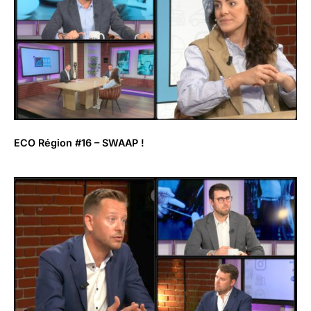
ECO Région #16 – SWAAP !