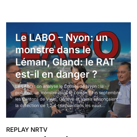
Le LABO – Nyon: un
monstre dans le
Léman, Gland: le RAT
est-il en danger ?
Le LABO : on analyse le Conseil de Nyon : la
pollution, un monstre dans le Léman ? Fin septembre,
les Cantons de Vaud, Genève et Valais annonçaient
la détection de 1,2,4-triazole dans les eaux…
REPLAY NRTV