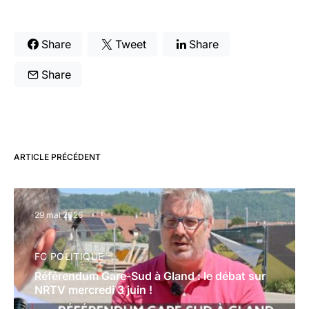
Share
Tweet
Share
Share
ARTICLE PRÉCÉDENT
29 mai 2026
FC POLITIQUE
Référendum Gare-Sud à Gland : le débat sur
NRTV mercredi 3 juin !