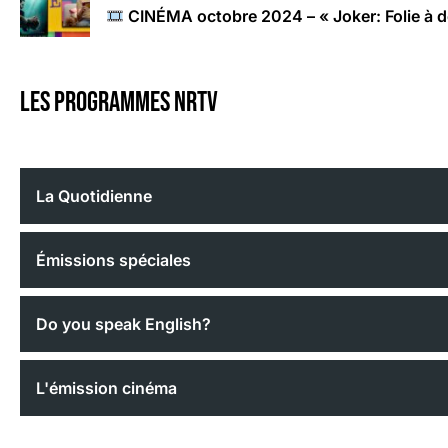
CINÉMA octobre 2024 – « Joker: Folie à 
Les programmes nrtv
La Quotidienne
Émissions spéciales
Do you speak English?
L'émission cinéma