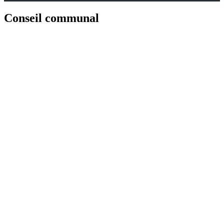
Conseil communal
Retrouvez chaque mois les séances des Conseil communaux de
Nyon.