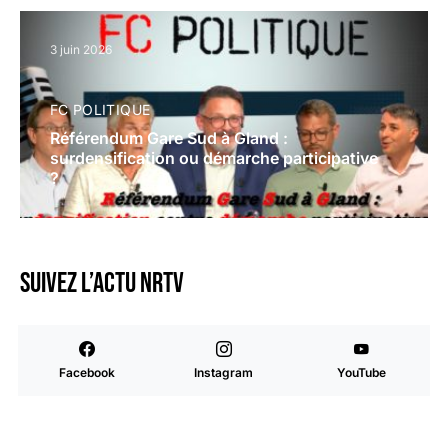
3 juin 2026
FC POLITIQUE
Référendum Gare Sud à Gland :
surdensification ou démarche participative
?
Suivez l’actu NRTV
Facebook
Instagram
YouTube