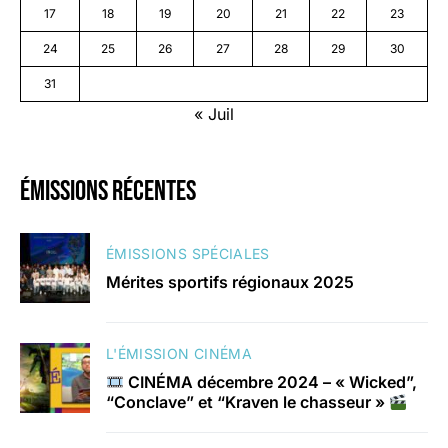
17
18
19
20
21
22
23
24
25
26
27
28
29
30
31
« Juil
émissions récentes
ÉMISSIONS SPÉCIALES
Mérites sportifs régionaux 2025
L'ÉMISSION CINÉMA
CINÉMA décembre 2024 – « Wicked”,
“Conclave” et “Kraven le chasseur »