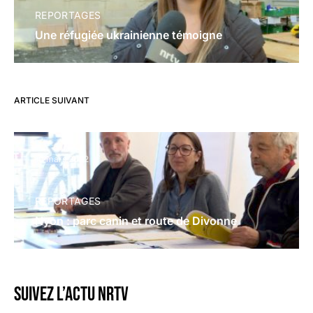
REPORTAGES
Une réfugiée ukrainienne témoigne
ARTICLE SUIVANT
10 mars 2022
REPORTAGES
Nyon : parc canin et route de Divonne
Suivez l’actu NRTV