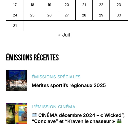
17
18
19
20
21
22
23
24
25
26
27
28
29
30
31
« Juil
émissions récentes
ÉMISSIONS SPÉCIALES
Mérites sportifs régionaux 2025
L'ÉMISSION CINÉMA
CINÉMA décembre 2024 – « Wicked”,
“Conclave” et “Kraven le chasseur »