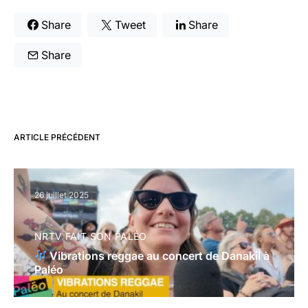
Share
Tweet
Share
Share
ARTICLE PRÉCÉDENT
26 juillet 2025
NRTV FAIT SON PALÉO
Vibrations reggae au concert de Danakil à
Paléo