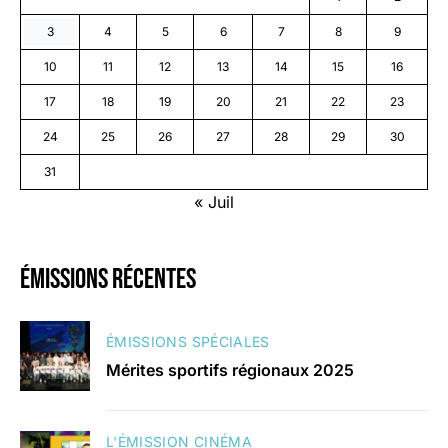
3
4
5
6
7
8
9
10
11
12
13
14
15
16
17
18
19
20
21
22
23
24
25
26
27
28
29
30
31
« Juil
émissions récentes
ÉMISSIONS SPÉCIALES
Mérites sportifs régionaux 2025
L'ÉMISSION CINÉMA