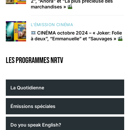
2”, “Anora” et “La plus précieuse des
marchandises »
L'ÉMISSION CINÉMA
CINÉMA octobre 2024 – « Joker: Folie
à deux”, “Emmanuelle” et “Sauvages »
Les programmes nrtv
La Quotidienne
Émissions spéciales
Do you speak English?