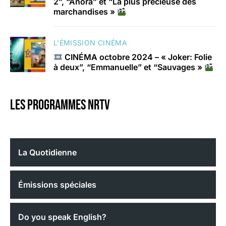
2”, “Anora” et “La plus précieuse des
marchandises »
L'ÉMISSION CINÉMA
CINÉMA octobre 2024 – « Joker: Folie
à deux”, “Emmanuelle” et “Sauvages »
Les programmes nrtv
La Quotidienne
Émissions spéciales
Do you speak English?