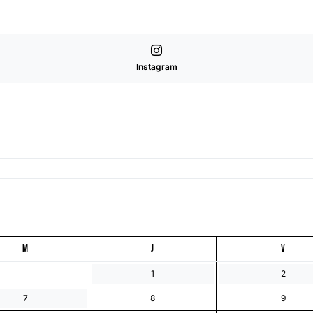
Instagram
M
J
V
1
2
7
8
9