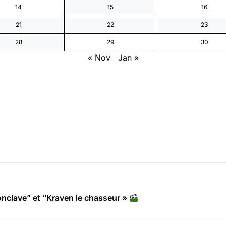
14
15
16
21
22
23
28
29
30
« Nov
Jan »
clave” et “Kraven le chasseur »