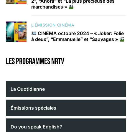
2”, “Anora” et “La plus précieuse des
marchandises »
L'ÉMISSION CINÉMA
CINÉMA octobre 2024 – « Joker: Folie
à deux”, “Emmanuelle” et “Sauvages »
Les programmes nrtv
La Quotidienne
Émissions spéciales
Do you speak English?