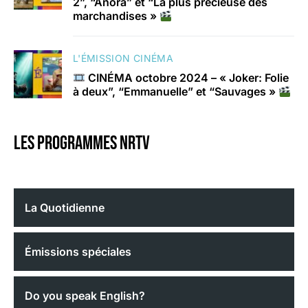
2”, “Anora” et “La plus précieuse des
marchandises »
L'ÉMISSION CINÉMA
CINÉMA octobre 2024 – « Joker: Folie
à deux”, “Emmanuelle” et “Sauvages »
Les programmes nrtv
La Quotidienne
Émissions spéciales
Do you speak English?