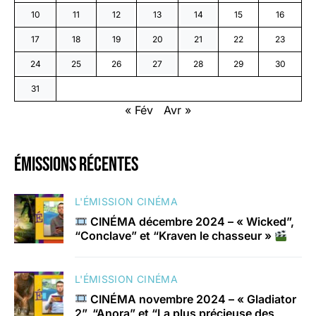
10
11
12
13
14
15
16
17
18
19
20
21
22
23
24
25
26
27
28
29
30
31
« Fév
Avr »
émissions récentes
L'ÉMISSION CINÉMA
CINÉMA décembre 2024 – « Wicked”,
“Conclave” et “Kraven le chasseur »
L'ÉMISSION CINÉMA
CINÉMA novembre 2024 – « Gladiator
2”, “Anora” et “La plus précieuse des