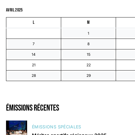
avril 2025
L
M
1
7
8
14
15
21
22
28
29
émissions récentes
ÉMISSIONS SPÉCIALES