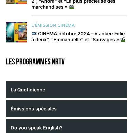
2”, “Anora” et “La plus précieuse des
marchandises »
L'ÉMISSION CINÉMA
CINÉMA octobre 2024 – « Joker: Folie
à deux”, “Emmanuelle” et “Sauvages »
Les programmes nrtv
La Quotidienne
Émissions spéciales
Do you speak English?