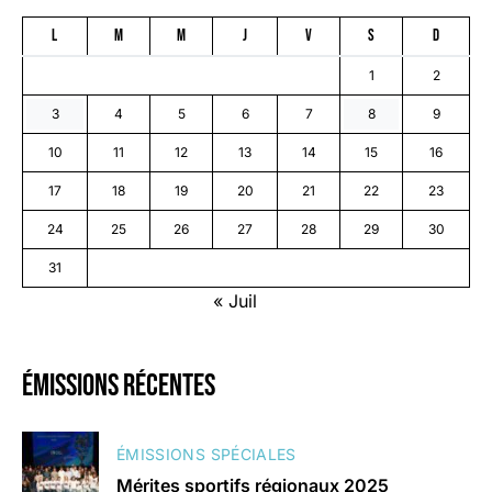
L
M
M
J
V
S
D
1
2
3
4
5
6
7
8
9
10
11
12
13
14
15
16
17
18
19
20
21
22
23
24
25
26
27
28
29
30
31
« Juil
émissions récentes
ÉMISSIONS SPÉCIALES
Mérites sportifs régionaux 2025