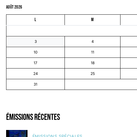
août 2026
L
M
3
4
10
11
17
18
24
25
31
émissions récentes
ÉMISSIONS SPÉCIALES