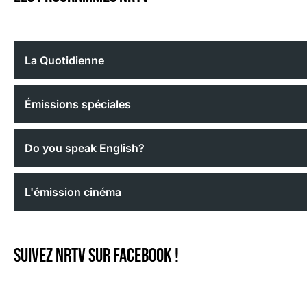
La Quotidienne
Émissions spéciales
Do you speak English?
L'émission cinéma
Suivez NRTV sur Facebook !