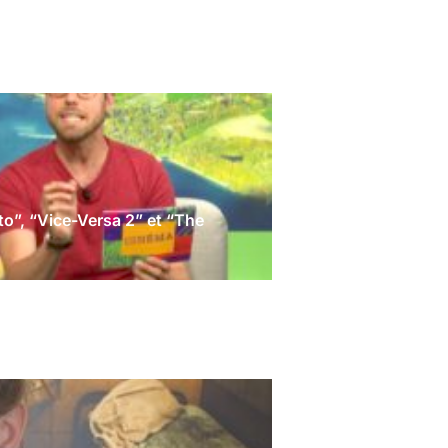
o”, “Vice-Versa 2” et “The