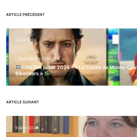
ARTICLE PRÉCÉDENT
28 juin 2024
L'ÉMISSION CINÉMA
CINÉMA juillet 2024 – « Le Comte de Monte-Crist
Bikeriders »
ARTICLE SUIVANT
8 juillet 2024